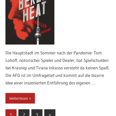
Die Hauptstadt im Sommer nach der Pandemie: Tom
Lohoff, notorischer Spieler und Dealer, hat Spielschulden
bei Krasniqi und Tirana Inkasso versteht da keinen Spaß.
Die AFD ist im Umfragetief und kommt auf die bizarre
Idee einer inszenierten Entführung des eigenen …
Weiterlesen
Seitennummerierung
Nächste
1
2
3
»