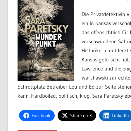
Die Privatdetektivin 
ein in Kansas versch
das offensichtlich fü
verschwundene Sabrina
Historikerin entdeckt 
Kansas geforscht hat, 
Lawrence und diejenig
Warshawski zur echten
Schrottplatz-Betreiber Lou und Ed zur Seite steh
kann. Hardboiled, politisch, klug. Sara Paretsky eb
Facebook
Share on X
LinkedIn