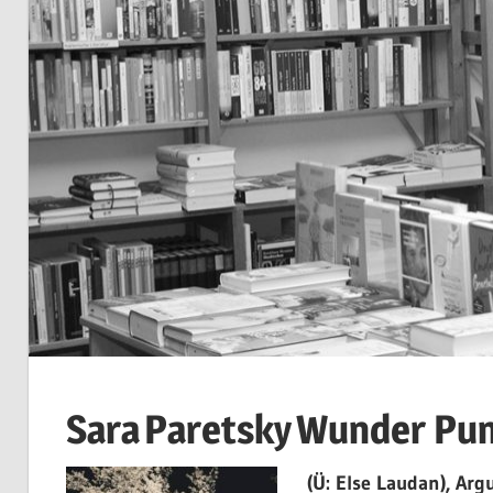
Sara
Paretsky
Wunder Pu
(Ü: Else Laudan), Arg