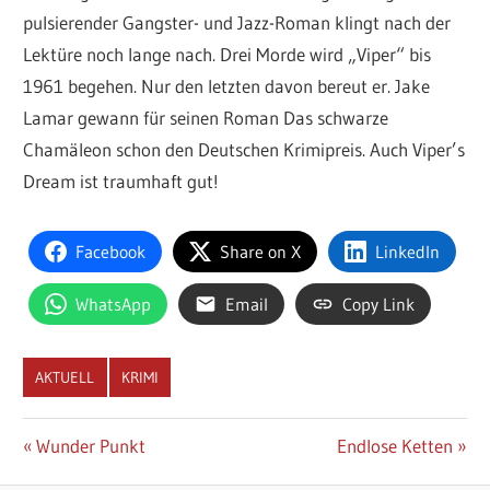
pulsierender Gangster- und Jazz-Roman klingt nach der
Lektüre noch lange nach. Drei Morde wird „Viper“ bis
1961 begehen. Nur den letzten davon bereut er. Jake
Lamar gewann für seinen Roman Das schwarze
Chamäleon schon den Deutschen Krimipreis. Auch Viper’s
Dream ist traumhaft gut!
Facebook
Share on X
LinkedIn
WhatsApp
Email
Copy Link
AKTUELL
KRIMI
Beitragsnavigation
Vorheriger
Nächster
Wunder Punkt
Endlose Ketten
Beitrag:
Beitrag: