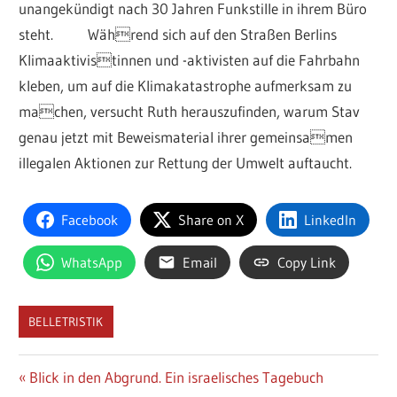
unangekündigt nach 30 Jahren Funkstille in ihrem Büro
steht. Während sich auf den Straßen Berlins
Klimaaktivistinnen und -aktivisten auf die Fahrbahn
kleben, um auf die Klimakatastrophe aufmerksam zu
machen, versucht Ruth herauszufinden, warum Stav
genau jetzt mit Beweismaterial ihrer gemeinsamen
illegalen Aktionen zur Rettung der Umwelt auftaucht.
Facebook
Share on X
LinkedIn
WhatsApp
Email
Copy Link
BELLETRISTIK
Beitragsnavigation
Vorheriger
Blick in den Abgrund. Ein israelisches Tagebuch