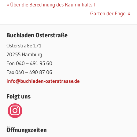
Beitragsnavigation
Vorheriger
Über die Berechnung des Rauminhalts I
Beitrag:
Nächster
Garten der Engel
Beitrag:
Buchladen Osterstraße
Osterstraße 171
20255 Hamburg
Fon 040 – 491 95 60
Fax 040 – 490 87 06
info@buchladen-osterstrasse.de
Folgt uns
instagram
Öffnungszeiten