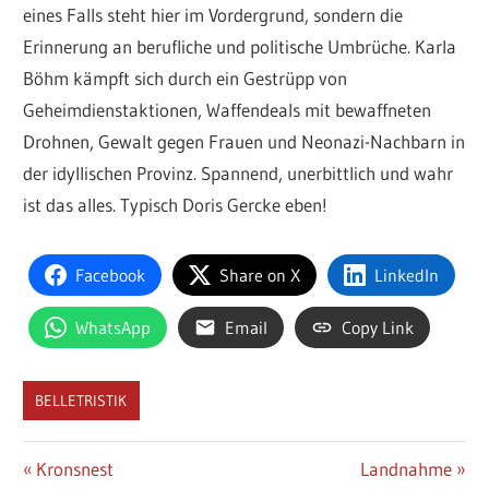
eines Falls steht hier im Vordergrund, sondern die
Erinnerung an berufliche und politische Umbrüche. Karla
Böhm kämpft sich durch ein Gestrüpp von
Geheimdienstaktionen, Waffendeals mit bewaffneten
Drohnen, Gewalt gegen Frauen und Neonazi-Nachbarn in
der idyllischen Provinz. Spannend, unerbittlich und wahr
ist das alles. Typisch Doris Gercke eben!
Facebook
Share on X
LinkedIn
WhatsApp
Email
Copy Link
BELLETRISTIK
Beitragsnavigation
Vorheriger
Nächster
Kronsnest
Landnahme