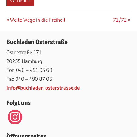
SACHBUCH
Beitragsnavigation
Vorheriger
Nächster
Weite Wege in die Freiheit
71/72
Beitrag:
Beitrag:
Buchladen Osterstraße
Osterstraße 171
20255 Hamburg
Fon 040 – 491 95 60
Fax 040 – 490 87 06
info@buchladen-osterstrasse.de
Folgt uns
instagram
Öffnungszeiten