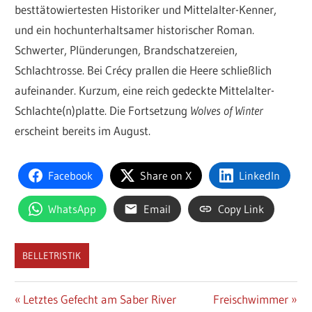
besttätowiertesten Historiker und Mittelalter-Kenner,
und ein hochunterhaltsamer historischer Roman.
Schwerter, Plünderungen, Brandschatzereien,
Schlachtrosse. Bei Crécy prallen die Heere schließlich
aufeinander. Kurzum, eine reich gedeckte Mittelalter-
Schlachte(n)platte. Die Fortsetzung
Wolves of Winter
erscheint bereits im August.
Facebook
Share on X
LinkedIn
WhatsApp
Email
Copy Link
BELLETRISTIK
Beitragsnavigation
Vorheriger
Nächster
Letztes Gefecht am Saber River
Freischwimmer