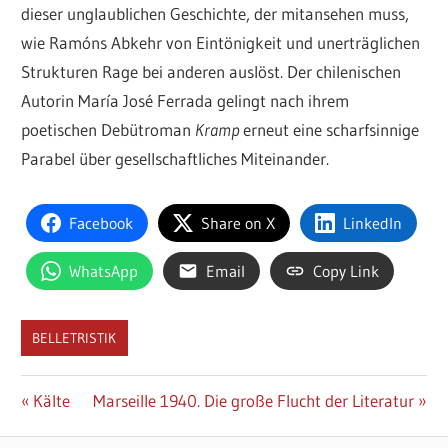
dieser unglaublichen Geschichte, der mitansehen muss,
wie Ramóns Abkehr von Eintönigkeit und unerträglichen
Strukturen Rage bei anderen auslöst. Der chilenischen
Autorin María José Ferrada gelingt nach ihrem
poetischen Debütroman
Kramp
erneut eine scharfsinnige
Parabel über gesellschaftliches Miteinander.
Facebook
Share on X
LinkedIn
WhatsApp
Email
Copy Link
BELLETRISTIK
Beitragsnavigation
Vorheriger
Nächster
Kälte
Marseille 1940. Die große Flucht der Literatur
Beitrag:
Beitrag: